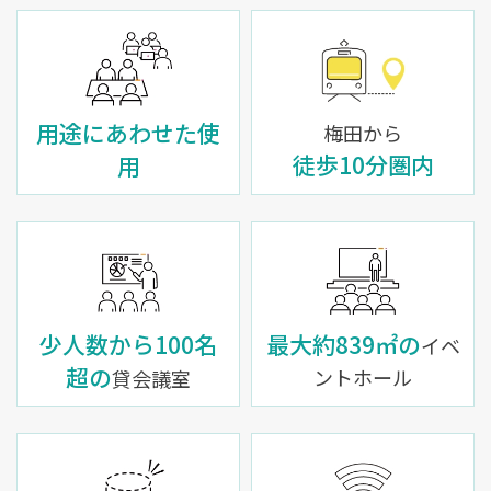
用途に
あわせた使
梅田から
徒歩10分圏内
用
少人数から
100名
最大約839㎡の
イベ
超の
ントホール
貸会議室