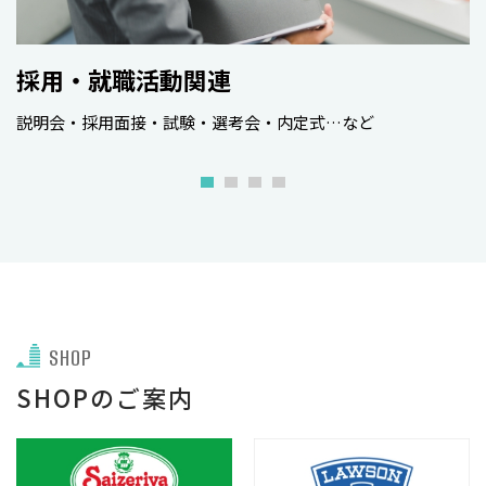
採用・就職活動関連
説明会・採用面接・試験・選考会・内定式…など
勉
事
SHOP
SHOPのご案内