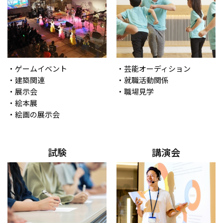
・ゲームイベント
・芸能オーディション
・建築関連
・就職活動関係
・展示会
・職場見学
・絵本展
・絵画の展示会
試験
講演会