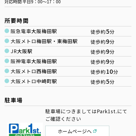
対応時間 平日9：00～17：00
所要時間
5
阪急電車
大阪梅田駅
徒歩約
分
9
大阪メトロ
梅田駅・東梅田駅
徒歩約
分
9
JR
大阪駅
徒歩約
分
9
阪神電車
大阪梅田駅
徒歩約
分
10
大阪メトロ
西梅田駅
徒歩約
分
5
大阪メトロ
中崎町駅
徒歩約
分
駐車場
駐車場につきましてはPark1st.にて
ご確認ください
ホームページへ